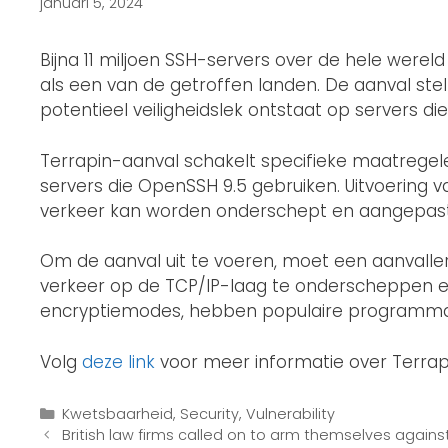
januari 5, 2024
Bijna 11 miljoen SSH-servers over de hele werel
als een van de getroffen landen. De aanval ste
potentieel veiligheidslek ontstaat op servers d
Terrapin-aanval schakelt specifieke maatregel
servers die OpenSSH 9.5 gebruiken. Uitvoering 
verkeer kan worden onderschept en aangepast
Om de aanval uit te voeren, moet een aanvaller
verkeer op de TCP/IP-laag te onderscheppen e
encryptiemodes, hebben populaire programma’s
Volg
deze link
voor meer informatie over Terrap
Kwetsbaarheid
,
Security
,
Vulnerability
British law firms called on to arm themselves agai