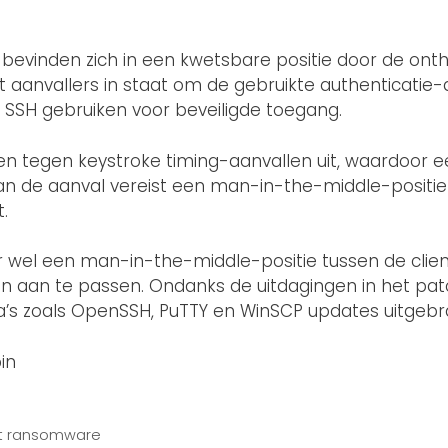
d bevinden zich in een kwetsbare positie door de ont
lt aanvallers in staat om de gebruikte authenticat
ie SSH gebruiken voor beveiligde toegang.
en tegen keystroke timing-aanvallen uit, waardoor e
van de aanval vereist een man-in-the-middle-positie
.
 wel een man-in-the-middle-positie tussen de client
n aan te passen. Ondanks de uitdagingen in het pa
 zoals OpenSSH, PuTTY en WinSCP updates uitgebrac
in
nst ransomware